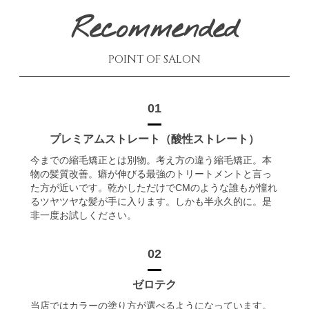
■グレープフルーツ＆ハーブ
ビミ
Recommended
もぎたてのフレッシュな果実にハーブで深みを持たせた清々し
htt
く爽やかなシトラスの香り。
ビミ
POINT OF SALON
■フルーティサボン
htt
清潔感あるサボンをベースに、みずみずしい果実とフローラル
を調和させたスイートな香り
ビミ
htt
01
■エレガントリリー
透明感と清潔感のあるホワイトリリーやマグノリアの可憐な
プレミアムストレート（酸性ストレート）
花々をイメージした上品な香り。
今までの縮毛矯正とは別物。考え方の違う縮毛矯正。本
物の髪質改善。癖が伸びる最強のトリートメントと言っ
た方が近いです。乾かしただけでCMのような誰もが憧れ
るツヤツヤな髪が手に入ります。しかも半永久的に。是
非一度お試しください。
02
ゼロテク
当店ではカラーの塗り方が選べるようになっています。