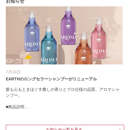
お知らせ
7月24日
11
EARTHのロングセラーシャンプーがリニューアル
全
髪も心もときほぐす癒しの香りとプロ仕様の品質。アロマシャ
20
ンプー。
初任
詳
■商品説明
htt
ヘアカラーにパーマ、アイロンでのセットなど様々な髪のおし
中
ゃれを楽しむ分、悩みも多い現代人の髪のために。心地いい香
全
お知らせ一覧を見る
りに癒されながら、パサつきや広がりなど日常で起こりやすい
htt