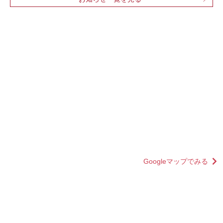
ダメージをしっかりケア。
%E
豊富なボタニカルエッセンスが髪の芯まで潤いで満たし、ヒー
トプロテクト成分「エルカラクトン※γ－ドコサラクトン」がド
東
ライヤーの熱に反応し、髪内部に水分や栄養をしっかり閉じ込
中
めます。さらに頭皮環境を健やかに整える植物幹細胞も配合
サロ
し、地肌もいたわる抜かりない処方です。
大
洗うほどに健やかで、指通りのいいサラツヤ髪へ導きます。
ー
EA
好みや気分に合わせて選べる５つの個性豊かな癒しのアロマ
htt
で、毎日のバスタイムを自分へのご褒美時間に！
お近
htt
【香りの説明】
商
■プルメリア
htt
降り注ぐ太陽の下に咲き誇る花々の心躍るような明るく華やか
Googleマップでみる
なフローラルの香り。
ー
ー
■オーキッドブーケ
E
甘く魅惑的な蘭の一種チュベローズの芳醇さに包まれるような
優しくエレガントな香り。
各